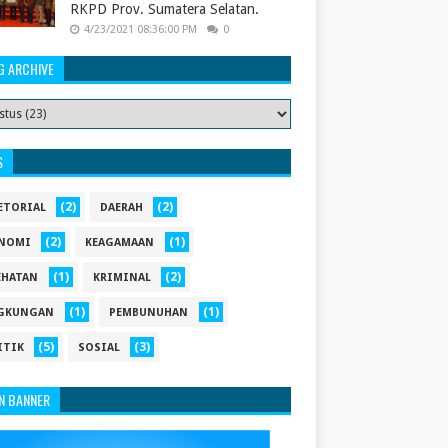
RKPD Prov. Sumatera Selatan.
4/23/2021 08:36:00 PM
0
G ARCHIVE
S
(2)
(2)
ETORIAL
DAERAH
(2)
(1)
NOMI
KEAGAMAAN
(1)
(2)
EHATAN
KRIMINAL
(1)
(1)
GKUNGAN
PEMBUNUHAN
(5)
(3)
ITIK
SOSIAL
N BANNER