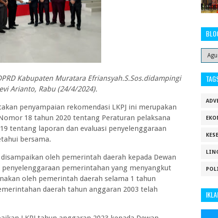
BLO
TAG
 DPRD Kabupaten Muratara Efriansyah.S.Sos.didampingi
Devi Arianto, Rabu (24/4/2024).
ADV
takan penyampaian rekomendasi LKPJ ini merupakan
Nomor 18 tahun 2020 tentang Peraturan pelaksana
EKO
9 tentang laporan dan evaluasi penyelenggaraan
KES
etahui bersama.
LIN
g disampaikan oleh pemerintah daerah kepada Dewan
sil penyelenggaraan pemerintahan yang menyangkut
POL
anakan oleh pemerintah daerah selama 1 tahun
merintahan daerah tahun anggaran 2003 telah
IKLA