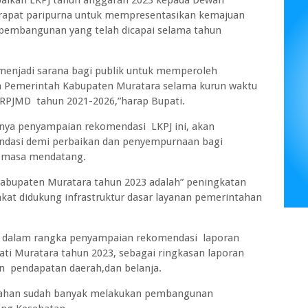
aikan LKPJ tahun anggaran 2023 kepada Dewan
 rapat paripurna untuk mempresentasikan kemajuan
 pembangunan yang telah dicapai selama tahun
 menjadi sarana bagi publik untuk memperoleh
rja Pemerintah Kabupaten Muratara selama kurun waktu
 RPJMD tahun 2021-2026,”harap Bupati.
anya penyampaian rekomendasi LKPJ ini, akan
dasi demi perbaikan dan penyempurnaan bagi
i masa mendatang.
upaten Muratara tahun 2023 adalah” peningkatan
at didukung infrastruktur dasar layanan pemerintahan
 dalam rangka penyampaian rekomendasi laporan
ti Muratara tahun 2023, sebagai ringkasan laporan
n pendapatan daerah,dan belanja.
tahan sudah banyak melakukan pembangunan