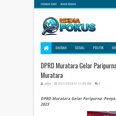
PEDOMAN SIBER
DEWAN REDAKSI
DAERAH
SOSIAL
POLITIK
EK
DPRD Muratara Gelar Paripurn
Muratara
adjie
8/21/2024 01:11:00 AM
0
DPRD Muratara Gelar Paripurna Peny
2023