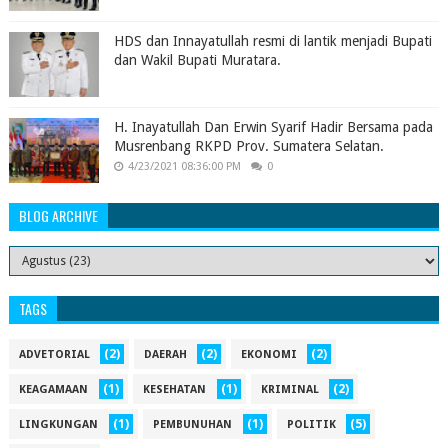
HDS dan Innayatullah resmi di lantik menjadi Bupati
dan Wakil Bupati Muratara.
H. Inayatullah Dan Erwin Syarif Hadir Bersama pada
Musrenbang RKPD Prov. Sumatera Selatan.
4/23/2021 08:36:00 PM
0
BLOG ARCHIVE
TAGS
(2)
(2)
(2)
ADVETORIAL
DAERAH
EKONOMI
(1)
(1)
(2)
KEAGAMAAN
KESEHATAN
KRIMINAL
(1)
(1)
(5)
LINGKUNGAN
PEMBUNUHAN
POLITIK