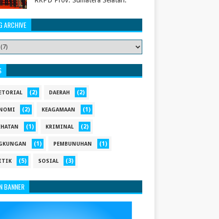
RKPD Prov. Sumatera Selatan.
G ARCHIVE
S
(2)
(2)
ETORIAL
DAERAH
(2)
(1)
NOMI
KEAGAMAAN
(1)
(2)
EHATAN
KRIMINAL
(1)
(1)
GKUNGAN
PEMBUNUHAN
(5)
(3)
ITIK
SOSIAL
N BANNER