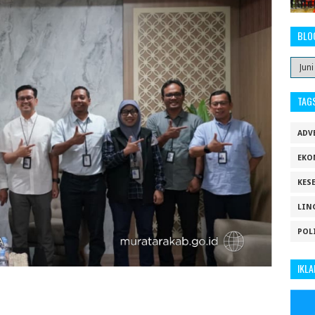
BLO
TAG
ADV
EKO
KES
LIN
POL
IKLA