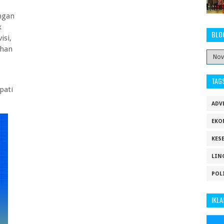
ngan
k
BLO
isi,
ihan
TAG
pati
ADV
EKO
KES
LIN
POL
IKLA