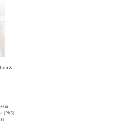
toni &
esia
ra (PKS)
ai