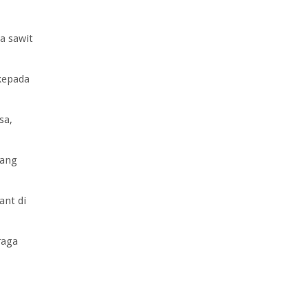
a sawit
kepada
sa,
yang
ant di
raga