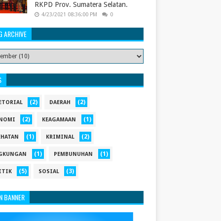
RKPD Prov. Sumatera Selatan.
4/23/2021 08:36:00 PM
0
G ARCHIVE
S
(2)
(2)
ETORIAL
DAERAH
(2)
(1)
NOMI
KEAGAMAAN
(1)
(2)
EHATAN
KRIMINAL
(1)
(1)
GKUNGAN
PEMBUNUHAN
(5)
(3)
ITIK
SOSIAL
N BANNER