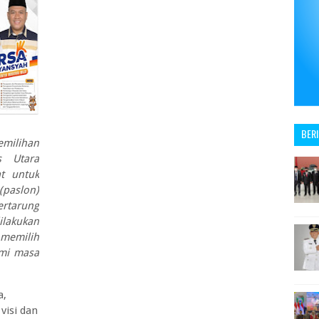
BER
emilihan
 Utara
t untuk
paslon)
rtarung
ilakukan
memilih
emi masa
a,
visi dan