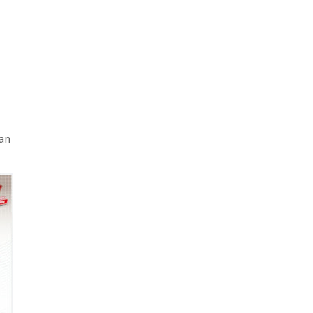
mi dan
aan