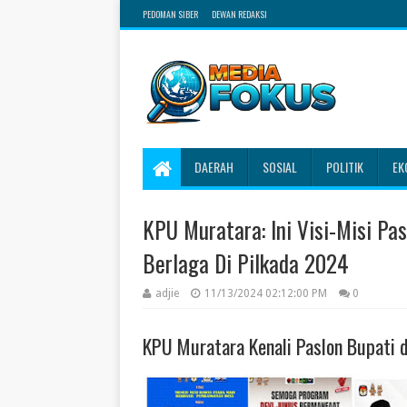
PEDOMAN SIBER
DEWAN REDAKSI
DAERAH
SOSIAL
POLITIK
EK
KPU Muratara: Ini Visi-Misi P
Berlaga Di Pilkada 2024
adjie
11/13/2024 02:12:00 PM
0
KPU Muratara Kenali Paslon Bupati d