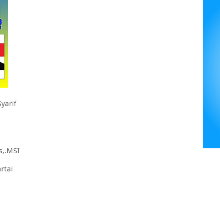
yarif
s,.MSI
rtai