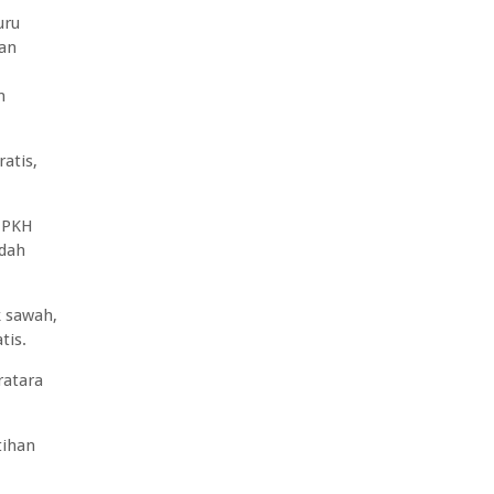
uru
tan
n
atis,
 PKH
edah
 sawah,
tis.
ratara
tihan