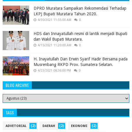
DPRD Muratara Sampaikan Rekomendasi Terhadap
LKPJ Bupati Muratara Tahun 2020.
4/30/2021 11:55:00 AM
0
HDS dan Innayatullah resmi di lantik menjadi Bupati
dan Wakil Bupati Muratara.
4/15/2021 11:20:00 AM
0
H. Inayatullah Dan Erwin Syarif Hadir Bersama pada
Musrenbang RKPD Prov. Sumatera Selatan.
4/23/2021 08:36:00 PM
0
BLOG ARCHIVE
TAGS
(2)
(2)
(2)
ADVETORIAL
DAERAH
EKONOMI