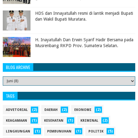
HDS dan Innayatullah resmi di lantik menjadi Bupati
dan Wakil Bupati Muratara.
H. Inayatullah Dan Erwin Syarif Hadir Bersama pada
Musrenbang RKPD Prov. Sumatera Selatan.
BLOG ARCHIVE
TAGS
(2)
(2)
(2)
ADVETORIAL
DAERAH
EKONOMI
(1)
(1)
(2)
KEAGAMAAN
KESEHATAN
KRIMINAL
(1)
(1)
(5)
LINGKUNGAN
PEMBUNUHAN
POLITIK