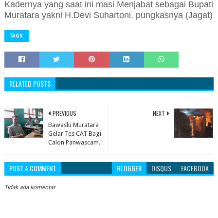
Kadernya yang saat ini masi Menjabat sebagai Bupati
Muratara yakni H.Devi Suhartoni. pungkasnya (Jagat)
TAGS:
RELATED POSTS
PREVIOUS
NEXT
Bawaslu Muratara
Gelar Tes CAT Bagi
Calon Panwascam.
POST A COMMENT
BLOGGER
DISQUS
FACEBOOK
Tidak ada komentar