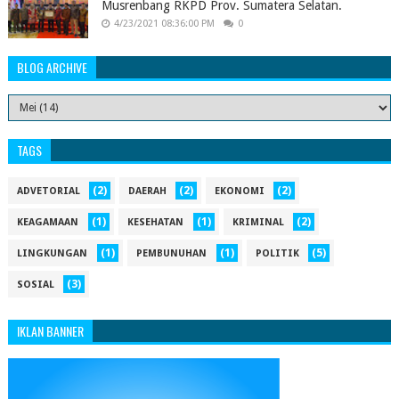
Musrenbang RKPD Prov. Sumatera Selatan.
4/23/2021 08:36:00 PM
0
BLOG ARCHIVE
TAGS
(2)
(2)
(2)
ADVETORIAL
DAERAH
EKONOMI
(1)
(1)
(2)
KEAGAMAAN
KESEHATAN
KRIMINAL
(1)
(1)
(5)
LINGKUNGAN
PEMBUNUHAN
POLITIK
(3)
SOSIAL
IKLAN BANNER