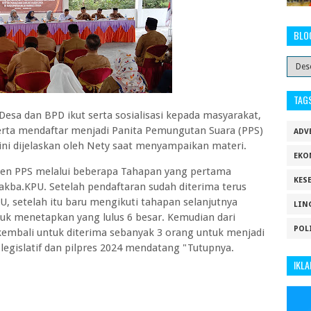
BLO
TAG
a Desa dan BPD ikut serta sosialisasi kepada masyarakat,
erta mendaftar menjadi Panita Pemungutan Suara (PPS)
ADV
 ini dijelaskan oleh Nety saat menyampaikan materi.
EKO
en PPS melalui beberapa Tahapan yang pertama
KES
iakba.KPU. Setelah pendaftaran sudah diterima terus
U, setelah itu baru mengikuti tahapan selanjutnya
LIN
ntuk menetapkan yang lulus 6 besar. Kemudian dari
POL
i kembali untuk diterima sebanyak 3 orang untuk menjadi
egislatif dan pilpres 2024 mendatang "Tutupnya.
IKLA