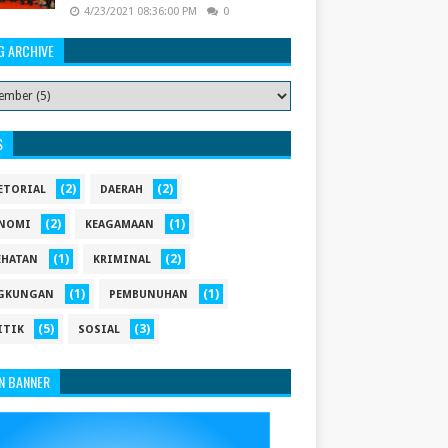
4/23/2021 08:36:00 PM
0
G ARCHIVE
S
(2)
(2)
ETORIAL
DAERAH
(2)
(1)
NOMI
KEAGAMAAN
(1)
(2)
EHATAN
KRIMINAL
(1)
(1)
GKUNGAN
PEMBUNUHAN
(5)
(3)
ITIK
SOSIAL
N BANNER