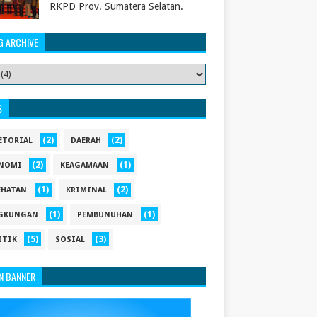
RKPD Prov. Sumatera Selatan.
G ARCHIVE
S
(2)
(2)
ETORIAL
DAERAH
(2)
(1)
NOMI
KEAGAMAAN
(1)
(2)
EHATAN
KRIMINAL
(1)
(1)
GKUNGAN
PEMBUNUHAN
(5)
(3)
ITIK
SOSIAL
N BANNER