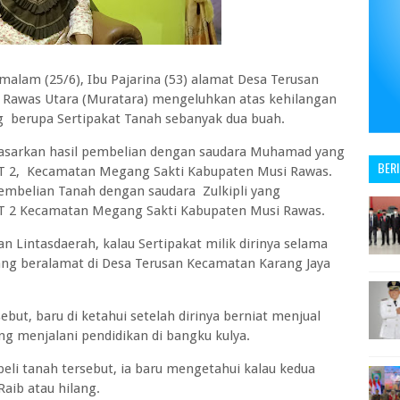
malam (25/6), Ibu Pajarina (53) alamat Desa Terusan
 Rawas Utara (Muratara) mengeluhkan atas kehilangan
ng berupa Sertipakat Tanah sebanyak dua buah.
erdasarkan hasil pembelian dengan saudara Muhamad yang
BER
RT 2, Kecamatan Megang Sakti Kabupaten Musi Rawas.
embelian Tanah dengan saudara Zulkipli yang
RT 2 Kecamatan Megang Sakti Kabupaten Musi Rawas.
 Lintasdaerah, kalau Sertipakat milik dirinya selama
ang beralamat di Desa Terusan Kecamatan Karang Jaya
sebut, baru di ketahui setelah dirinya berniat menjual
g menjalani pendidikan di bangku kulya.
beli tanah tersebut, ia baru mengetahui kalau kedua
Raib atau hilang.