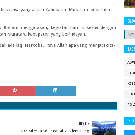
hususnya yang ada di Kabupaten Muratara bebas dari
BLO
wi Roham mengatakan, kegiatan hari ini sesuai dengan
akan Muratara kabupaten yang berhidayah.
dak ada lagi Narkoba. insya Allah apa yang menjadi cita-
TAG
ADV
EKO
KES
LIN
POL
IKLA
NEXT
HD : Rakerda Ke 12 Partai Nasdem Ajang