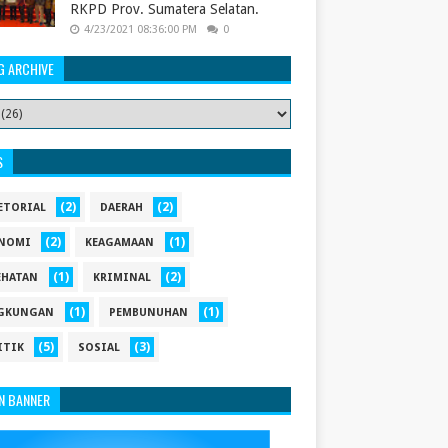
RKPD Prov. Sumatera Selatan.
4/23/2021 08:36:00 PM
0
G ARCHIVE
S
(2)
(2)
ETORIAL
DAERAH
(2)
(1)
NOMI
KEAGAMAAN
(1)
(2)
EHATAN
KRIMINAL
(1)
(1)
GKUNGAN
PEMBUNUHAN
(5)
(3)
ITIK
SOSIAL
N BANNER