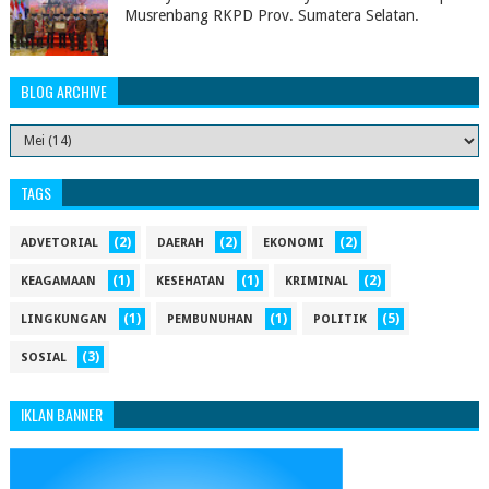
Musrenbang RKPD Prov. Sumatera Selatan.
BLOG ARCHIVE
TAGS
(2)
(2)
(2)
ADVETORIAL
DAERAH
EKONOMI
(1)
(1)
(2)
KEAGAMAAN
KESEHATAN
KRIMINAL
(1)
(1)
(5)
LINGKUNGAN
PEMBUNUHAN
POLITIK
(3)
SOSIAL
IKLAN BANNER